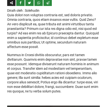
Diraih oleh
: Solehudin
Quia dolori non voluptas contraria est, sed doloris privatio.
Omnia contraria, quos etiam insanos esse vultis. Quid Zeno?
An vero displicuit ea, quae tributa est animi virtutibus tanta
praestantia? Primum cur ista res digna odio est, nisi quod est
turpis? Ad eas enim res ab Epicuro praecepta dantur. Quicquid
enim a sapientia proficiscitur, id continuo debet expletum esse
omnibus suis partibus; Ut optime, secundum naturam
affectum esse possit.
Nummus in Croesi divitiis obscuratur, pars est tamen
divitiarum. Quamvis enim depravatae non sint, pravae tamen
esse possunt. Idemque diviserunt naturam hominis in animum
et corpus. Transfer idem ad modestiam vel temperantiam,
quae est moderatio cupiditatum rationi oboediens. Immo alio
genere; Illa sunt similia: hebes acies est cuipiam oculorum,
corpore alius senescit; Potius ergo illa dicantur: turpe esse, viri
non esse debilitari dolore, frangi, succumbere. Duae sunt enim
res quoque, ne tu verba solum putes.