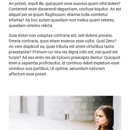
An potest, inquit ille, quicquam esse suavius quam nihil dolere?
Contemnit enim disserendi elegantiam, confuse loquitur. An est
aliquid per se ipsum flagitiosum, etiamsi nulla comitetur
infamia? Ab hoc autem quaedam non melius quam veteres,
quaedam omnino relicta.
Quia dolori non voluptas contraria est, sed doloris privatio.
Omnia contraria, quos etiam insanos esse vultis. Quid Zeno?
An vero displicuit ea, quae tributa est animi virtutibus tanta
praestantia? Primum cur ista res digna odio est, nisi quod est
turpis? Ad eas enim res ab Epicuro praecepta dantur. Quicquid
enim a sapientia proficiscitur, id continuo debet expletum esse
omnibus suis partibus; Ut optime, secundum naturam
affectum esse possit.