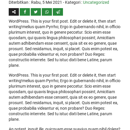
Diterbitkan :
Rabu, 5 Mei 2021
- Kategori :
Uncategorized
WordPress. This is your first post. Edit or delete it, then start
writing!melius quam Pyrrho; Ergo in gubernando nihil, in officio
plurimum interest, quo in genere peccetur. Scio enim esse
quosdam, qui quavis lingua philosophari possint; Amicitiam
autem adhibendam esse censent, quia sit ex eo genere, quae
prosunt. Sed residamus, inquit, si placet. Quis enim potest ea,
quae probabilia videantur ei, non probare? Duo Reges:
constructio interrete. Sed tu istuc dixti bene Latine, parum
plane.
WordPress. This is your first post. Edit or delete it, then start
writing!melius quam Pyrrho; Ergo in gubernando nihil, in officio
plurimum interest, quo in genere peccetur. Scio enim esse
quosdam, qui quavis lingua philosophari possint; Amicitiam
autem adhibendam esse censent, quia sit ex eo genere, quae
prosunt. Sed residamus, inquit, si placet. Quis enim potest ea,
quae probabilia videantur ei, non probare? Duo Reges:
constructio interrete. Sed tu istuc dixti bene Latine, parum
plane.
An potest, inquit ille, quicquam esse suavius quam nihil dolere?