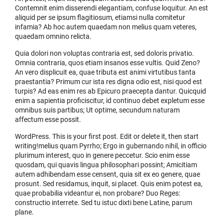
Contemnit enim disserendi elegantiam, confuse loquitur. An est
aliquid per se ipsum flagitiosum, etiamsi nulla comitetur
infamia? Ab hoc autem quaedam non melius quam veteres,
quaedam omnino relicta.
Quia dolori non voluptas contraria est, sed doloris privatio.
Omnia contraria, quos etiam insanos esse vultis. Quid Zeno?
An vero displicuit ea, quae tributa est animi virtutibus tanta
praestantia? Primum cur ista res digna odio est, nisi quod est
turpis? Ad eas enim res ab Epicuro praecepta dantur. Quicquid
enim a sapientia proficiscitur, id continuo debet expletum esse
omnibus suis partibus; Ut optime, secundum naturam
affectum esse possit.
WordPress. This is your first post. Edit or delete it, then start
writing!melius quam Pyrrho; Ergo in gubernando nihil, in officio
plurimum interest, quo in genere peccetur. Scio enim esse
quosdam, qui quavis lingua philosophari possint; Amicitiam
autem adhibendam esse censent, quia sit ex eo genere, quae
prosunt. Sed residamus, inquit, si placet. Quis enim potest ea,
quae probabilia videantur ei, non probare? Duo Reges:
constructio interrete. Sed tu istuc dixti bene Latine, parum
plane.