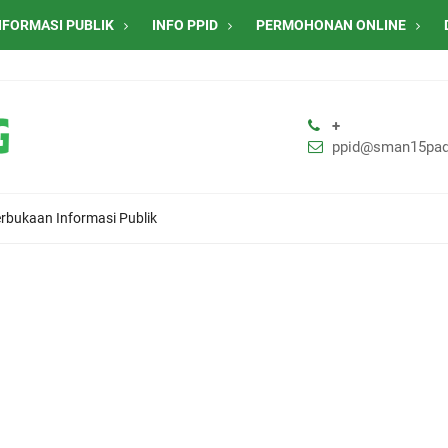
NFORMASI PUBLIK
INFO PPID
PERMOHONAN ONLINE
+
ppid@sman15pad
rbukaan Informasi Publik