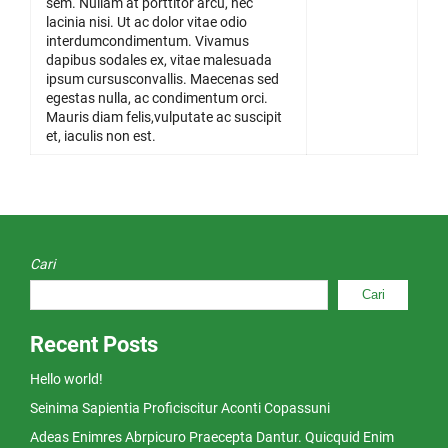
sem. Nullam at porttitor arcu, nec
lacinia nisi. Ut ac dolor vitae odio
interdumcondimentum. Vivamus
dapibus sodales ex, vitae malesuada
ipsum cursusconvallis. Maecenas sed
egestas nulla, ac condimentum orci.
Mauris diam felis,vulputate ac suscipit
et, iaculis non est.
Cari
Cari
Recent Posts
Hello world!
Seinima Sapientia Proficiscitur Aconti Copassuni
Adeas Enimres Abrpicuro Praecepta Dantur. Quicquid Enim