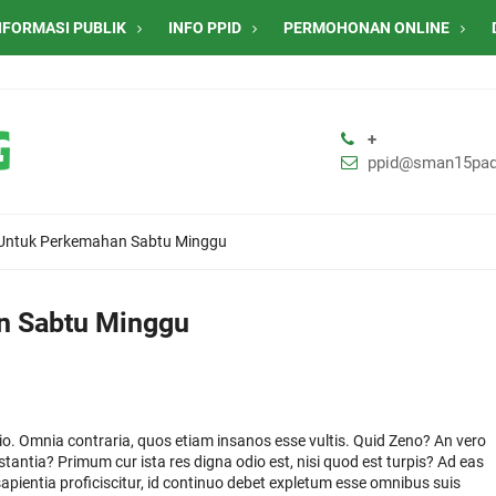
NFORMASI PUBLIK
INFO PPID
PERMOHONAN ONLINE
+
ppid@sman15pad
Untuk Perkemahan Sabtu Minggu
n Sabtu Minggu
atio. Omnia contraria, quos etiam insanos esse vultis. Quid Zeno? An vero
estantia? Primum cur ista res digna odio est, nisi quod est turpis? Ad eas
apientia proficiscitur, id continuo debet expletum esse omnibus suis