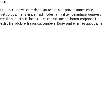
ossit.
ivitiarum. Quamvis enim depravatae non sint, pravae tamen esse
 et corpus. Transfer idem ad modestiam vel temperantiam, quae est
e; Illa sunt similia: hebes acies est cuipiam oculorum, corpore alius
esse debilitari dolore, frangi, succumbere. Duae sunt enim res quoque, ne