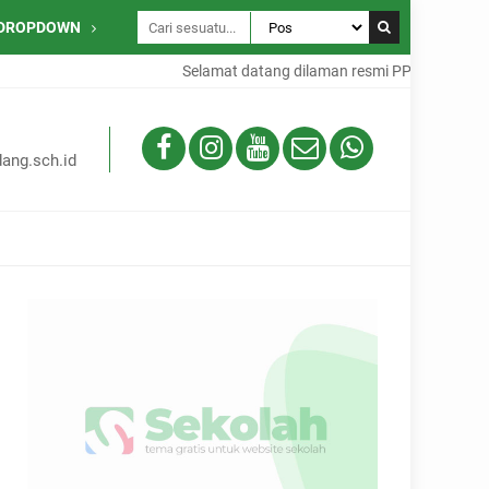
DROPDOWN
Selamat datang dilaman resmi PPID SMAN 15 
ang.sch.id