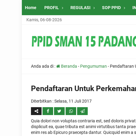
Home
PROFIL
REGULASI
SOP PPID
I
Kamis, 06-08-2026
Anda ada di :
Beranda
-
Pengumuman
-
Pendaftaran 
Pendaftaran Untuk Perkemaha
Diterbitkan :
Selasa, 11 Juli 2017
Quia dolori non voluptas contraria est, sed doloris priv
displicuit ea, quae tributa est animi virtutibus tanta pra
enim res ab Epicuro praecepta dantur. Quicquid enim a s