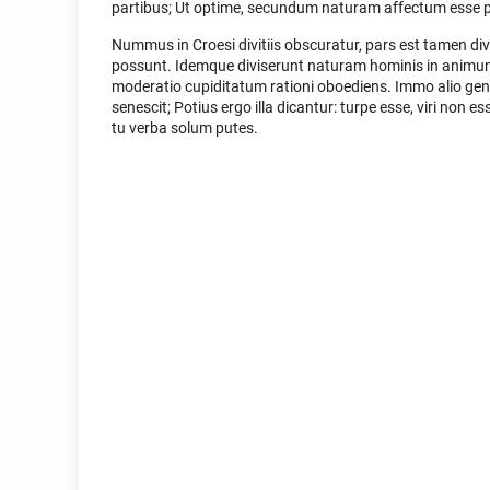
partibus; Ut optime, secundum naturam affectum esse p
Nummus in Croesi divitiis obscuratur, pars est tamen d
possunt. Idemque diviserunt naturam hominis in animum
moderatio cupiditatum rationi oboediens. Immo alio gener
senescit; Potius ergo illa dicantur: turpe esse, viri non 
tu verba solum putes.