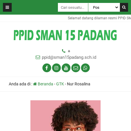
Selamat datang dilaman resmi PPID SM
+
ppid@sman15padang.sch.id
Anda ada di :
Beranda
-
GTK
-
Nur Rosalina