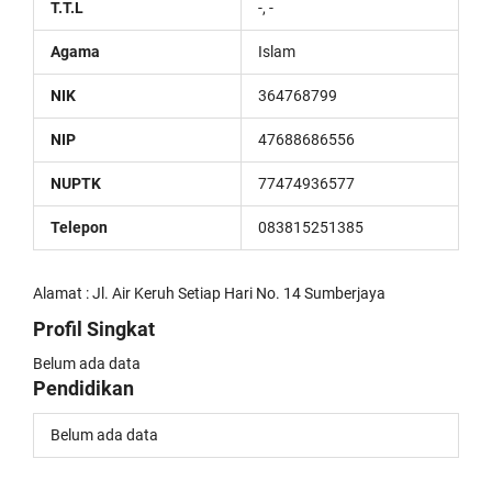
T.T.L
-, -
Agama
Islam
NIK
364768799
NIP
47688686556
NUPTK
77474936577
Telepon
083815251385
Alamat : Jl. Air Keruh Setiap Hari No. 14 Sumberjaya
Profil Singkat
Belum ada data
Pendidikan
Belum ada data