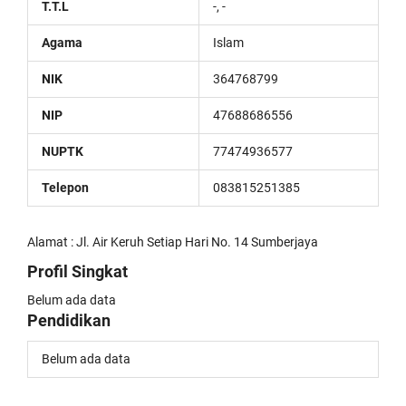
T.T.L
-, -
Agama
Islam
NIK
364768799
NIP
47688686556
NUPTK
77474936577
Telepon
083815251385
Alamat : Jl. Air Keruh Setiap Hari No. 14 Sumberjaya
Profil Singkat
Belum ada data
Pendidikan
Belum ada data