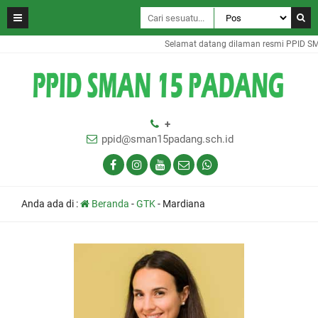
Selamat datang dilaman resmi PPID SM
+
ppid@sman15padang.sch.id
Anda ada di :
Beranda
-
GTK
-
Mardiana