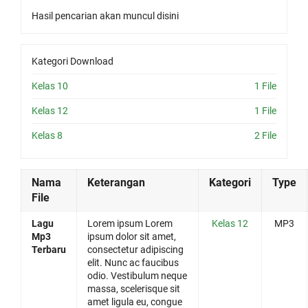
Hasil pencarian akan muncul disini
Kategori Download
Kelas 10
1 File
Kelas 12
1 File
Kelas 8
2 File
Nama
Keterangan
Kategori
Type
File
Lagu
Lorem ipsum Lorem
Kelas 12
MP3
Mp3
ipsum dolor sit amet,
Terbaru
consectetur adipiscing
elit. Nunc ac faucibus
odio. Vestibulum neque
massa, scelerisque sit
amet ligula eu, congue