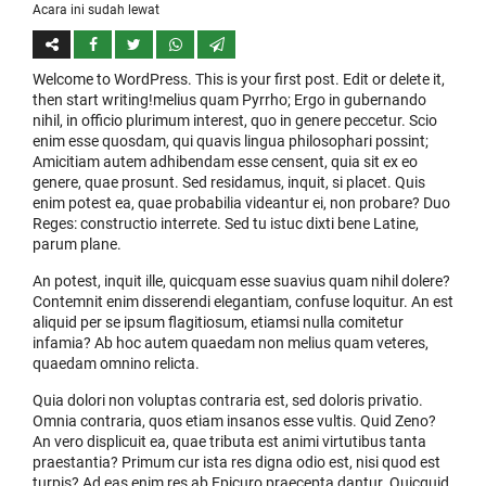
Acara ini sudah lewat
Welcome to WordPress. This is your first post. Edit or delete it,
then start writing!melius quam Pyrrho; Ergo in gubernando
nihil, in officio plurimum interest, quo in genere peccetur. Scio
enim esse quosdam, qui quavis lingua philosophari possint;
Amicitiam autem adhibendam esse censent, quia sit ex eo
genere, quae prosunt. Sed residamus, inquit, si placet. Quis
enim potest ea, quae probabilia videantur ei, non probare? Duo
Reges: constructio interrete. Sed tu istuc dixti bene Latine,
parum plane.
An potest, inquit ille, quicquam esse suavius quam nihil dolere?
Contemnit enim disserendi elegantiam, confuse loquitur. An est
aliquid per se ipsum flagitiosum, etiamsi nulla comitetur
infamia? Ab hoc autem quaedam non melius quam veteres,
quaedam omnino relicta.
Quia dolori non voluptas contraria est, sed doloris privatio.
Omnia contraria, quos etiam insanos esse vultis. Quid Zeno?
An vero displicuit ea, quae tributa est animi virtutibus tanta
praestantia? Primum cur ista res digna odio est, nisi quod est
turpis? Ad eas enim res ab Epicuro praecepta dantur. Quicquid